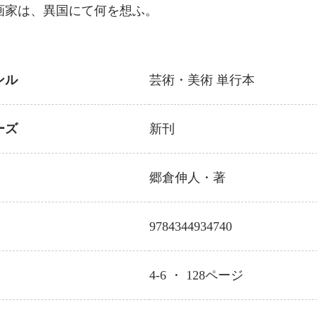
画家は、異国にて何を想ふ。
ンル
芸術・美術
単行本
ーズ
新刊
郷倉伸人
・著
9784344934740
4-6 ・
128
ページ