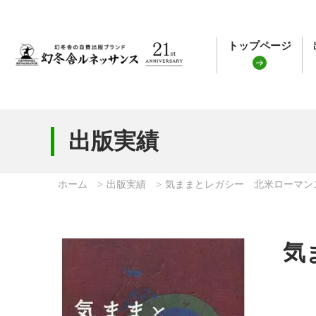
トップページ
出版実績
ホーム
出版実績
気ままとレガシー 北米ローマン
気