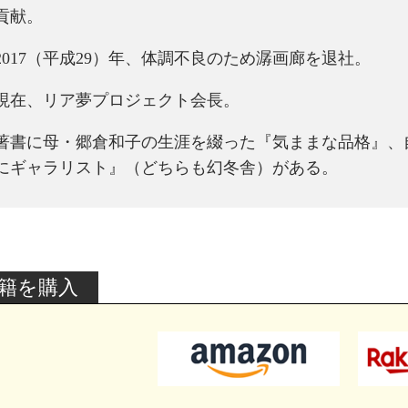
貢献。
2017（平成29）年、体調不良のため潺画廊を退社。
現在、リア夢プロジェクト会長。
著書に母・郷倉和子の生涯を綴った『気ままな品格』、
にギャラリスト』（どちらも幻冬舎）がある。
籍を購入