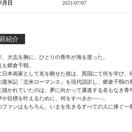
年月日
2021/07/07
容紹介
16年、大志を胸に、ひとりの青年が海を渡った。
名も郷倉千靱。
に日本画家として名を馳せた彼は、異国にて何を学び、
の渡米記「北米ローマンス」を現代語訳し、郷倉千靱の
に描かれていたのは、夢に向かって邁進する名もなき青
夢や目標を叶えるために、何をすべきか――。
のファンはもちろん、いまを生きるすべての人に捧ぐ一