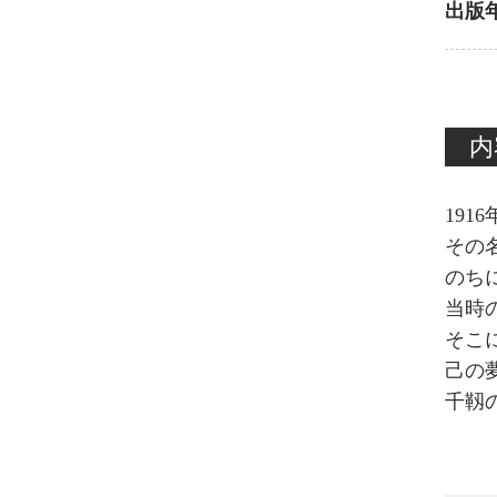
出版
内
19
その
のち
当時
そこ
己の
千靱