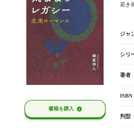
若き
ジャ
シリ
著者
ISBN
書籍を購⼊
判型