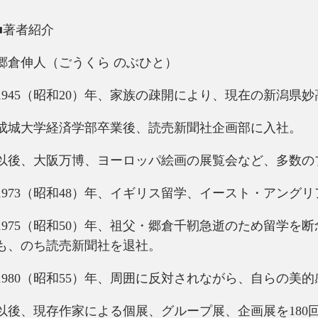
■著者紹介
郷倉伸人（ごうくら のぶひと）
1945（昭和20）年、家族の疎開により、現在の新潟県
成城大学経済学部卒業後、読売新聞社企画部に入社。
以後、大阪万博、ヨーロッパ絵画の展覧会など、多数の
1973（昭和48）年、イギリス留学、イースト・アング
1975（昭和50）年、祖父・郷倉千靭急逝のため留学を
も、のち読売新聞社を退社。
1980（昭和55）年、周囲に反対されながら、自らの美
以後、現存作家による個展、グループ展、企画展を180