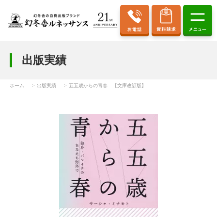
出版実績
ホーム
出版実績
五五歳からの青春 【文庫改訂版】