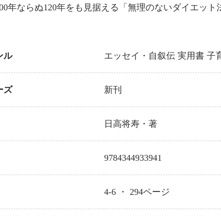
100年ならぬ120年をも見据える「無理のないダイエット
ンル
エッセイ・自叙伝
実用書
子
ーズ
新刊
日高将寿
・著
9784344933941
4-6 ・
294
ページ