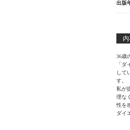
出版
内
36
「ダ
して
す。
私が
理な
性を
ダイ