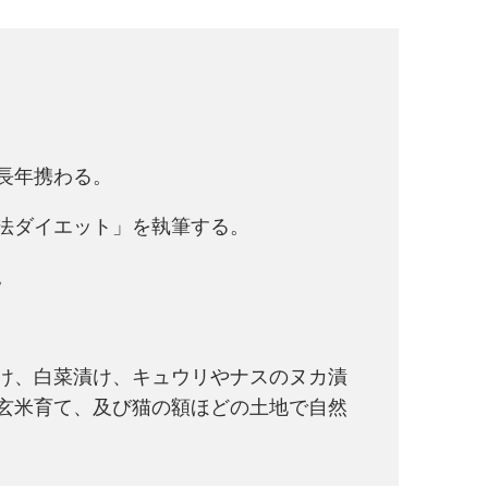
に長年携わる。
攻法ダイエット」を執筆する。
。
け、白菜漬け、キュウリやナスのヌカ漬
玄米育て、及び猫の額ほどの土地で自然