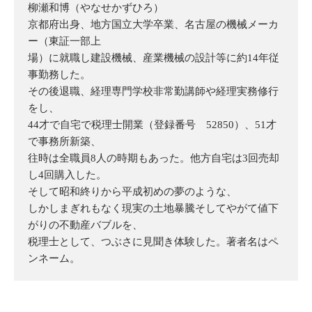
柳瀬和博（やなせかずひろ）
京都府出身、地方国立大学卒業、名古屋の機械メーカ
ー（東証一部上
場）に就職し建設機械、産業機械の設計等に約14年従
事勤務した。
その後退職、経理専門学校非常勤講師や経理実務修行
をし、
44才で自宅で税理士開業（登録番号 52850）、51才
で事務所新築、
往時は全職員8人の時期もあった。他方自宅は3回売却
し4回購入した。
そして昭和終りから平成初めの夢のような、
しかしまぎれもなく現実の土地暴騰そしてやがて値下
がりの不動産バブルを、
税理士として、つぶさに見聞き体験した。著者名はペ
ンネーム。