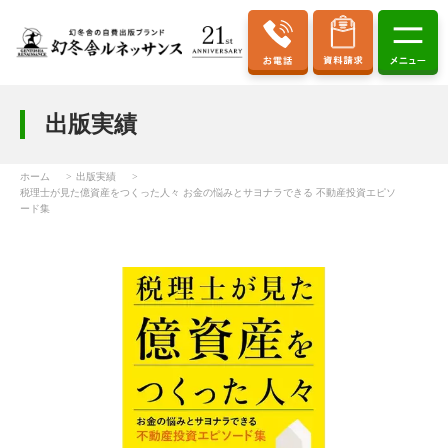
出版実績
ホーム
出版実績
税理士が見た億資産をつくった人々 お金の悩みとサヨナラできる 不動産投資エピソ
ード集