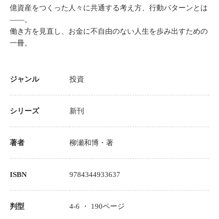
億資産をつくった人々に共通する考え方、行動パターンとは
――。
働き方を見直し、お金に不自由のない人生を歩み出すための
一冊。
ジャンル
投資
シリーズ
新刊
著者
柳瀬和博
・著
ISBN
9784344933637
判型
4-6 ・
190
ページ