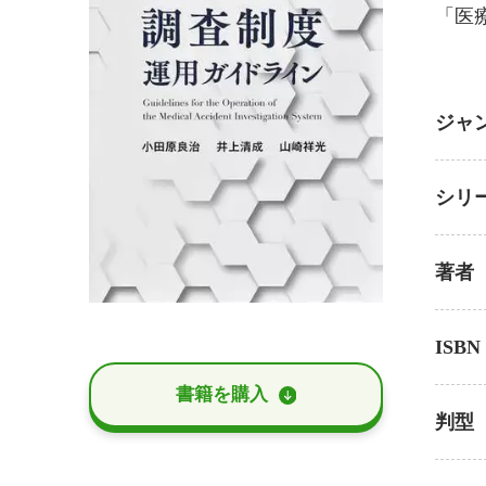
「医
ジャ
シリ
著者
ISBN
書籍を購⼊
判型