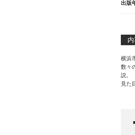
出版
内
横浜
数々
説。
見た