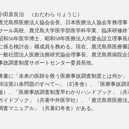
小田原良治 （おだわら りょうじ）
鹿児島県医療法人協会会長、日本医療法人協会常務理事
サール高校、鹿児島大学医学部医学科卒業、臨床研修終
昭和56年医学博士、昭和58年医療法人尚愛会設立理事
に係る検討会」構成員を務める。現在、鹿児島県医療審
一般社団法人医療法務研究協会理事長、鹿児島県病院企
事故調査制度サポートセンター委員長他。
著書に「未来の医師を救う医療事故調査制度とは何か」
師法第21条問題のすべて─」（幻冬舎）、「医療事故調
版）、「医療事故調査制度早わかりハンドブック」（共著
ガイドブック」（共著中外医学社）、「鹿児島県医療法
調査マニュアル」（共著幻冬舎）がある。