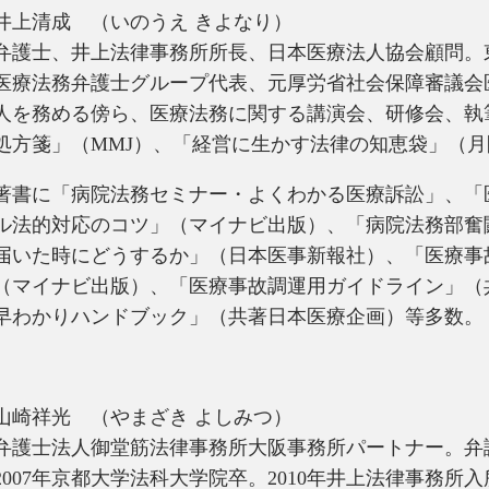
井上清成 （いのうえ きよなり）
弁護士、井上法律事務所所長、日本医療法人協会顧問。東
医療法務弁護士グループ代表、元厚労省社会保障審議会
人を務める傍ら、医療法務に関する講演会、研修会、執
処方箋」（MMJ）、「経営に生かす法律の知恵袋」（
著書に「病院法務セミナー・よくわかる医療訴訟」、「
ル法的対応のコツ」（マイナビ出版）、「病院法務部奮
届いた時にどうするか」（日本医事新報社）、「医療事
（マイナビ出版）、「医療事故調運用ガイドライン」（
早わかりハンドブック」（共著日本医療企画）等多数。
山崎祥光 （やまざき よしみつ）
弁護士法人御堂筋法律事務所大阪事務所パートナー。弁護
2007年京都大学法科大学院卒。2010年井上法律事務所