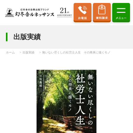
出版実績
ホーム
出版実績
無いない尽くしの社労士人生 その将来に描くモノ