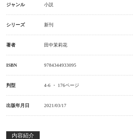
ジャンル
小説
シリーズ
新刊
著者
田中茉莉花
ISBN
9784344933095
判型
4-6 ・
176
ページ
出版年月日
2021/03/17
内容紹介