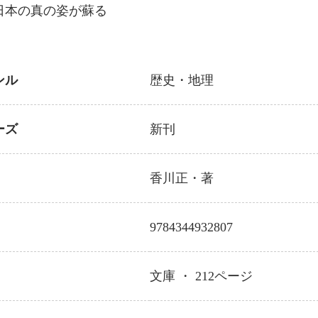
日本の真の姿が蘇る
ンル
歴史・地理
ーズ
新刊
香川正
・著
9784344932807
文庫 ・
212
ページ