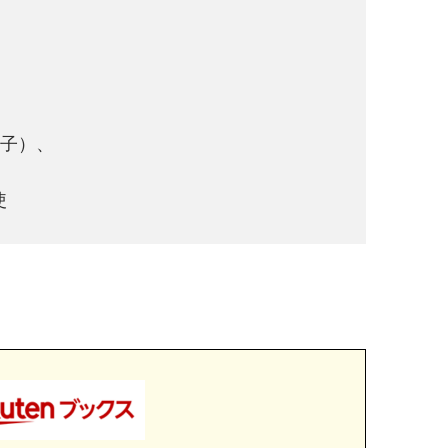
順子）、
使