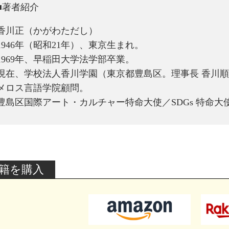
■著者紹介
香川正（かがわただし）
1946年（昭和21年）、東京生まれ。
1969年、早稲田大学法学部卒業。
現在、学校法人香川学園（東京都豊島区。理事長 香川
メロス言語学院顧問。
豊島区国際アート・カルチャー特命大使／SDGs 特命大
籍を購入