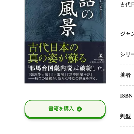
古代
ジャ
シリ
著者
ISBN
書籍を購⼊
判型