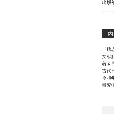
出版
内
『魏
文献
著者
古代
令和
研究