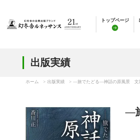
トップページ
出版実績
ホーム
出版実績
―旅でたどる―神話の原風景 文
―