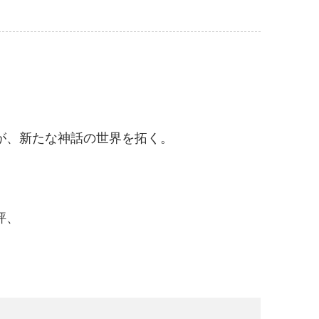
が、新たな神話の世界を拓く。
、
評、