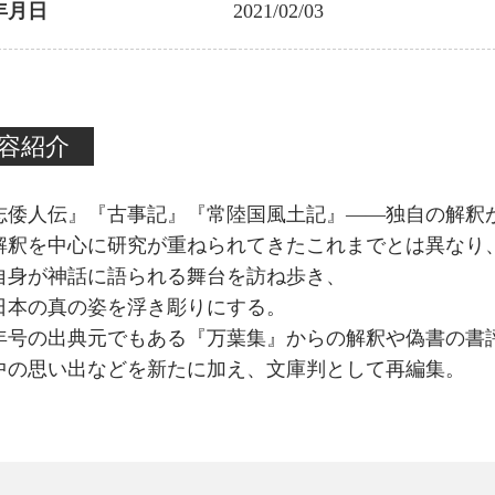
年月日
2021/02/03
容紹介
志倭人伝』『古事記』『常陸国風土記』――独自の解釈
解釈を中心に研究が重ねられてきたこれまでとは異なり
自身が神話に語られる舞台を訪ね歩き、
日本の真の姿を浮き彫りにする。
年号の出典元でもある『万葉集』からの解釈や偽書の書
中の思い出などを新たに加え、文庫判として再編集。