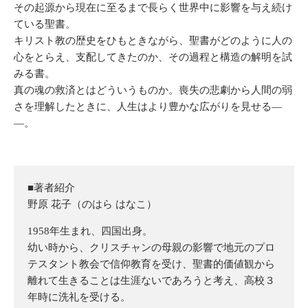
その起源から現在に至るまで長らく世界中に影響を与え続け
ている聖書。
キリスト教の歴史をひもときながら、聖書がどのように人の
心をとらえ、支配してきたのか、その過程と構造の解明を試
みる書。
真の魂の救済とはどういうものか。喪失の悲劇から人間の弱
さを理解したときに、人生はより豊かな広がりを見せる―
―。
■著者紹介
野原 花子（のはら はなこ）
1958年生まれ、四国出身。
幼い時から、クリスチャンの母親の影響で地元のプロ
テスタント教会で信仰教育を受け、聖書的価値観から
離れて生きることは生涯ないであろうと考え、高校３
年時に洗礼を受ける。