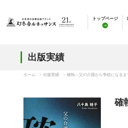
トップページ
出版実績
ホーム
出版実績
確執―父の介護から争続になるま
確