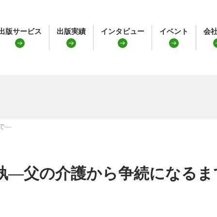
出版サービス
出版実績
インタビュー
イベント
会
で―
執―父の介護から争続になるま