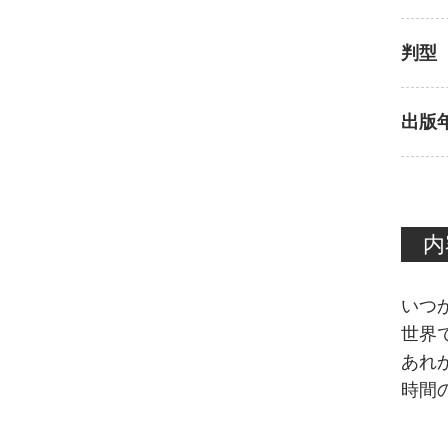
判型
出版
内
いつ
世界
あれ
時間