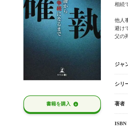
相続
他人
避け
父の
ジャ
シリ
著者
書籍を購⼊
ISBN