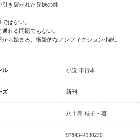
で引き裂かれた兄妹の絆
事ではない。
て通れる問題でもない。
死から始まる、衝撃的なノンフィクション小説。
ンル
小説
単行本
ーズ
新刊
八十島 桂子
・著
9784344930230