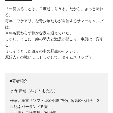
「一度あることは、二度起こりうる。だから、きっと帰れ
る」
毎年「ワケアリ」な青少年たちが開催するサマーキャンプ
は、
今年も変わらず静かな夜を迎えていた。
しかし、そこに一線の閃光と激震が起こり、事態は一変す
る。
うっそうとした茂みの中の野生のイノシシ、
原始人との戦い……もしかして、タイムスリップ!?
■著者紹介
水野 夢端（みずの むたん）
作家。著書「
ソフト経済小説で読む超高齢化社会―21
世紀ネバーランド政策―」
（共著）晃洋書房、2018年。