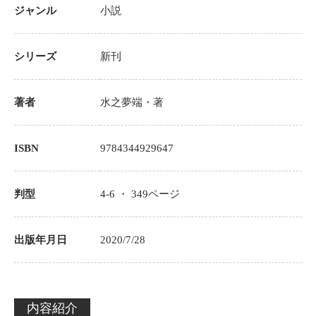
ジャンル
小説
シリーズ
新刊
著者
水之夢端
・著
ISBN
9784344929647
判型
4-6 ・
349
ページ
出版年月日
2020/7/28
内容紹介