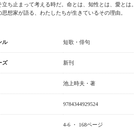
そ立ち止まって考える時だ。命とは、知性とは、愛とは
の思想家が語る、わたしたちが生きているその理由。
ンル
短歌・俳句
ーズ
新刊
池上時夫
・著
9784344929524
4-6 ・
168
ページ