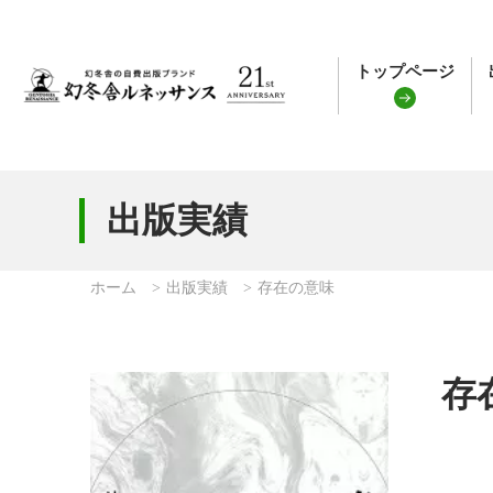
トップページ
出版実績
ホーム
出版実績
存在の意味
存