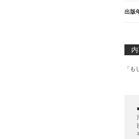
出版
内
「も