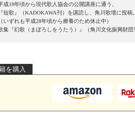
平成18年頃から現代歌人協会の公開講座に通う。
『短歌』（KADOKAWA刊）を講読し、角川歌壇に投稿
（いずれも平成28年頃から療養のため休止中）
歌集『幻歌（まぼろしをうたう）』（角川文化振興財団刊
籍を購入