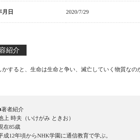
年月日
2020/7/29
容紹介
しかすると、生命は生命と争い、滅亡していく物質なの
■著者紹介
池上 時夫（いけがみ ときお）
現在85歳
平成12年頃からNHK学園に通信教育で学ぶ。