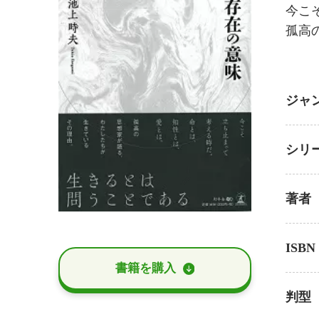
今こ
孤高
ジャ
シリ
著者
ISBN
書籍を購⼊
判型