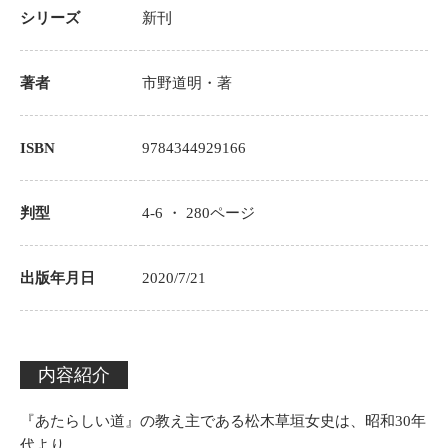
シリーズ
新刊
著者
市野道明
・著
ISBN
9784344929166
判型
4-6 ・
280
ページ
出版年月日
2020/7/21
内容紹介
『あたらしい道』の教え主である松木草垣女史は、昭和30年
代より