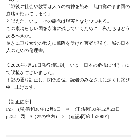
「戦後の社会や教育は人々の精神を蝕み、無自覚のまま国の
崩壊を招いてしまう」
と唱えた。いま、その懸念は現実となりつつある。
この素晴らしい国を永遠に残していくために、私たちはどう
あるべきか。
長きに亘り女史の教えに薫陶を受けた著者が説く、誠の日本
人のための倫理書。
※2020年7月21日発行
(
第1刷
)
「いま、日本の危機に問う」に
て誤植がございました。
下記の通り訂正し、関係各位、読者のみなさまに深くお詫び
申し上げます。
【訂正箇所】
P27 (誤
)
昭和30年12月6日 ⇒ (正
)
昭和30年12月28日
p222 図－9（左の枠内）⇒
(
追記
)
阿蘇山
:2009
年