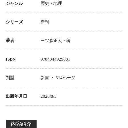
ジャンル
歴史・地理
シリーズ
新刊
著者
三ツ森正人
・著
ISBN
9784344929081
判型
新書 ・
314
ページ
出版年月日
2020/8/5
内容紹介