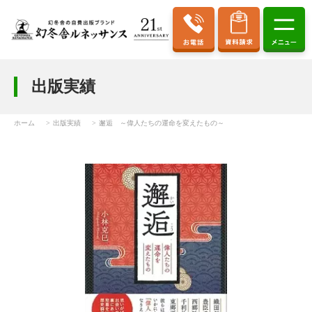
出版実績
ホーム
出版実績
邂逅 ～偉人たちの運命を変えたもの～