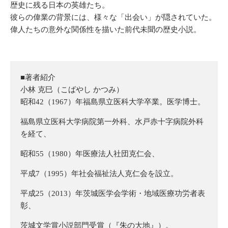
歴史に残る日本の英雄たち。
彼らの偉業の背景には、様々な「出会い」が隠されていた。
偉人たちの意外な関係性を描いた前代未聞の歴史小説。
■著者紹介
小林 克巳（こばやし かつみ）
昭和42（1967）年福島県立医科大学卒業。医学博士。
福島県立医科大学病院第一外科、水戸赤十字病院外科
を経て、
昭和55（1980）年医療法人社団克仁会、
平成7（1995）年社会福祉法人克仁会を設立。
平成25（2013）年茨城医学会学術・地域医療功労者表
彰、
茨城文学賞小説部門受賞（『朱の大地』）。