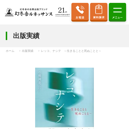
出版実績
ホーム
出版実績
レッコ、ナシテ ～生きることと死ぬことと～