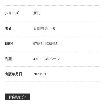
シリーズ
新刊
著者
石郷岡 亮
・著
ISBN
9784344928435
判型
4-6 ・
246
ページ
出版年月日
2020/5/11
内容紹介