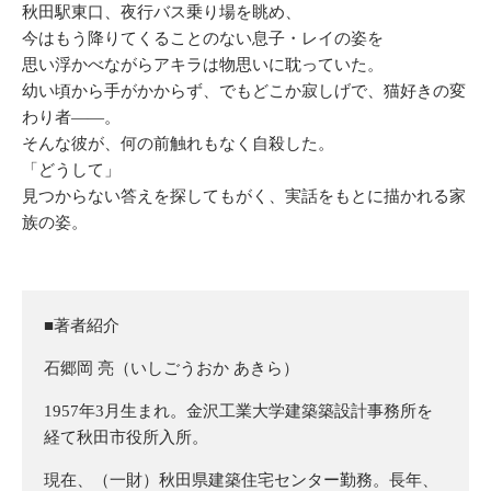
秋田駅東口、夜行バス乗り場を眺め、
今はもう降りてくることのない息子・レイの姿を
思い浮かべながらアキラは物思いに耽っていた。
幼い頃から手がかからず、でもどこか寂しげで、猫好きの変
わり者――。
そんな彼が、何の前触れもなく自殺した。
「どうして」
見つからない答えを探してもがく、実話をもとに描かれる家
族の姿。
■著者紹介
石郷岡 亮（いしごうおか あきら）
1957年3月生まれ。金沢工業大学建築築設計事務所を
経て秋田市役所入所。
現在、（一財）秋田県建築住宅センター勤務。長年、