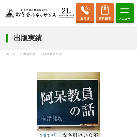
出版実績
ホーム
出版実績
阿呆教員の話