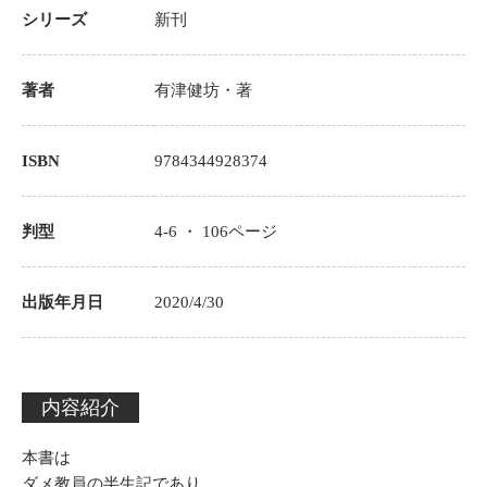
シリーズ
新刊
著者
有津健坊
・著
ISBN
9784344928374
判型
4-6 ・
106
ページ
出版年月日
2020/4/30
内容紹介
本書は
ダメ教員の半生記であり、