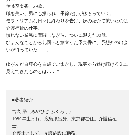
伊藤季実香、29歳。
職を失い、男にも振られ、季節だけが移ろっていく。
モラトリアムな日々に終わりを告げ、妹の紹介で就いたのは
介護福祉の仕事。
慣れない業務に奮闘しながら、ついに迎えた30歳。
ひょんなことから北国へと旅立った季実香に、予想外の出会
いが待っていた……。
ゆがんだ自尊心を自虐でごまかし、現実から逃げ続ける先に
見えてきたものとは……？
■著者紹介
宮久 梟（みやひさ ふくろう）
1980年生まれ。広島県出身、東京都在住。介護福祉
士。
介護士として、介護施設に勤務。