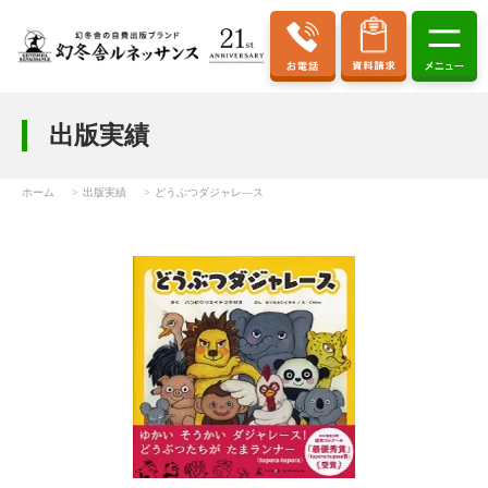
出版実績
ホーム
出版実績
どうぶつダジャレ―ス