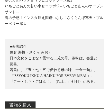
鯛のカルパッチョ（ラビゴットソース風）
いちごとあんの甘い幸せコラボ♡～いちごとあんのオープン
サンド～
春の予感！インスタ映え間違いなし！さくらんぼ寒天・ブル
ーベリー寒天
■著者紹介
佐倉 海桜（さくら みお）
日本文化をこよなく愛する二児の母。趣味は、書道と
読書。
著書に、『五・七・五で伝わる母の味 一食一句』、
『ISSYOKU IKKU A HAIKU FOR EVERY MEAL』、
『ごー・しち・ごはん！』（以上、小社刊）がある。
書籍を購入