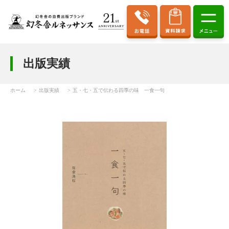
出版実績
ホーム
出版実績
五・七・五で伝わる四季の味 一食一句