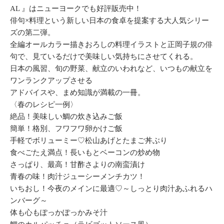
AL 』はニューヨークでも好評販売中！
俳句×料理という新しい日本の食卓を提案する大人気シリー
ズの第二弾。
全編オールカラー描きおろしの料理イラストと正岡子規の俳
句で、見ているだけで美味しい気持ちにさせてくれる。
日本の風習、旬の野菜、献立のいわれなど、いつもの献立を
ワンランクアップさせる
アドバイスや、まめ知識が満載の一冊。
〈春のレシピ一例〉
絶品！美味しい鯛の炊き込みご飯
簡単！格別、フワフワ卵かけご飯
手軽でボリューミー♡松山あげとたまご丼ぶり
食べごたえ満点！長いもとベーコンの炒め物
さっぱり、最高！甘酢さよりの南蛮漬け
青春の味！肉汁ジューシーメンチカツ！
いちおし！今夜のメインに最適♡～しっとり肉汁あふれるハ
ンバーグ～
体も心もぽっかぽっかみそ汁