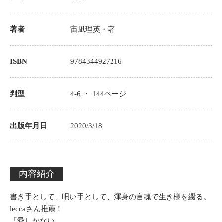
著者
宙凪理英
・著
ISBN
9784344927216
判型
4-6 ・
144
ページ
出版年月日
2020/3/18
内容紹介
書き手として、唄い手として、渾身の言魂で生き様を綴る。
leccaさん推薦！
「愛しかない