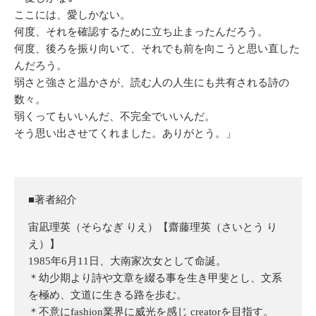
ここには、愛しかない。
何度、それを確認するために立ち止まったんだろう。
何度、後ろを振り向いて、それでも前を向こうと思い直した
んだろう。
弱さと強さと温かさが、読む人の人生にも共有される詩の
数々。
弱くってもいいんだ、不完全でいいんだ。
そう思い出させてくれました。ありがとう。」
■著者紹介
宙凪理英（そらなぎ りえ）【齋藤理英（さいとう り
え）】
1985年6月11日、大南家次女として命誕。
＊幼少期より詩や文章を綴る事を生き甲斐とし、文系
を極め、文道に生きる路を歩む。
＊不意にfashion業界に威光を感じ creatorを目指す。