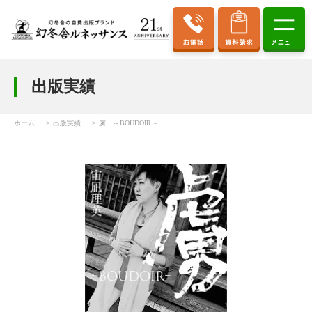
出版実績
ホーム
出版実績
虜 ～BOUDOIR～