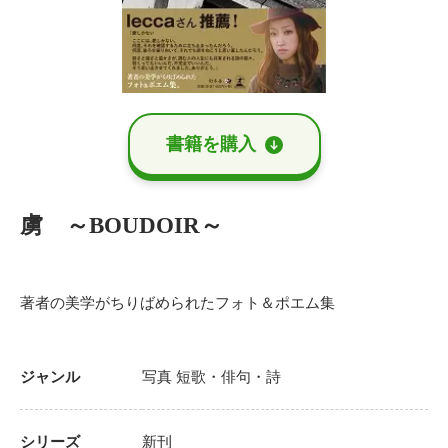
書籍を購⼊
虜 ～BOUDOIR～
著者の美学がちりばめられたフォト＆ポエム集
ジャンル
写真
短歌・俳句・詩
シリーズ
新刊