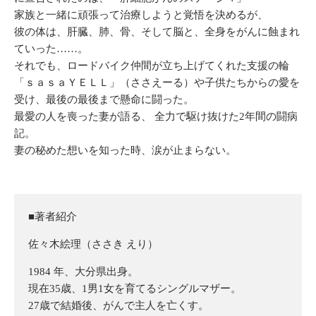
家族と一緒に頑張って治療しようと覚悟を決めるが、
彼の体は、肝臓、肺、⾻、そして脳と、全⾝をがんに蝕まれ
ていった……。
それでも、ロードバイク仲間が立ち上げてくれた支援の輪
「ｓａｓａＹＥＬＬ」（ささえーる）や子供たちからの愛を
受け、最後の最後まで懸命に闘った。
最愛の⼈を喪った妻が語る、 全⼒で駆け抜けた2年間の闘病
記。
妻の秘めた想いを知った時、涙が止まらない。
■著者紹介
佐々木絵理（ささき えり）
1984 年、大分県出身。
現在35歳、1男1女を育てるシングルマザー。
27歳で結婚後、がんで主人を亡くす。