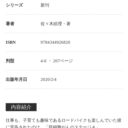
シリーズ
新刊
著者
佐々木絵理
・著
ISBN
9784344926820
判型
4-6 ・
207
ページ
出版年月日
2020/2/4
内容紹介
仕事も、子育ても趣味であるロードバイクも楽しんでいた彼
に宣告されたのは、「肝細胞がんのステージ４」