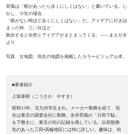
荷風は「暇があったら歩くにしくはない」と書いている。し
かし、小生の場合、
「暇がない時ほど歩くにしくはない」だ。アイデアに行き詰
まった時、三〇分ほど
散歩すると自然とアイデアがまとまってくる。
――
まえがき
より
写真、古地図、現在の地図を掲載したカラービジュアル本。
■著者紹介
上坂泰樹（こうさか やすき）
昭和33年、北九州市生まれ。メーカー勤務を経て、現
在は東京の調査会社に勤務。永井荷風の「日和下駄」
を下敷きに、東京の街の記録を残している。以前勤務
先のあった三田•高輪地区には特に詳しい。趣味は、街