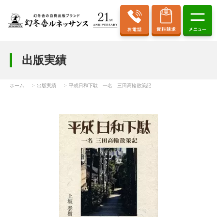
出版実績
ホーム
出版実績
平成日和下駄 一名 三田高輪散策記