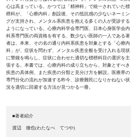
心は高まっている。かつては「精神科」で統一されていた標
榜科が、「心療内科」創設後、その抵抗感の少ないネーミン
グが支持され、メンタル系疾患を抱える多くの人が受診する
ようになっている。心療内科学会専門医、日本心身医学会内
科系専門医の両資格を有する、数少ない医師の一人である著
者は、本来、その名の通り内科系疾患を対象とする「心療内
科」が、症状を問わず、メンタル疾患全般を受け入れる現状
に警鐘を鳴らし、症状に合わせた適切な標榜科目の選択を主
張する。本書では、心療内科の成り立ちから、対象とすべき
疾患の具体例、また疾患の分類と見分け方を解説。医療界の
専門分化の流れが加速する昨今、診療難民になりかねない状
況を適切に回避する方法が見つかる一冊。
■著者紹介
渡辺 徹也(わたなべ てつや)