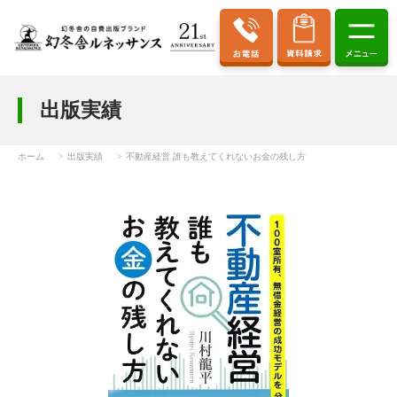
出版実績
ホーム
出版実績
不動産経営 誰も教えてくれないお⾦の残し⽅