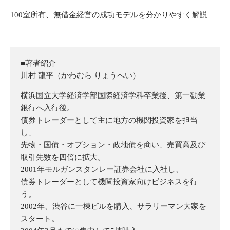
100室所有、無借⾦経営の成功モデルを分かりやすく解説
■著者紹介
川村 ⿓平（かわむら りょうへい）
横浜国立大学経済学部国際経済学科卒業後、第一勧業
銀行へ入行後。
債券トレーダーとして主に地方の機関投資家を
担当
し、
先物・国債・オプション・政地債を商い、売買高及び
取引先数を四倍に拡大。
2001年モルガンスタンレー証券会社に入社し、
債券トレーダーとして機関投資家向けビジネスを行
う。
2002年、渋谷に一棟ビルを購入、サラリーマン大家を
スタート。