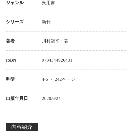
ジャンル
実用書
シリーズ
新刊
著者
川村⿓平
・著
ISBN
9784344926431
判型
4-6 ・
242
ページ
出版年月日
2020/6/24
内容紹介