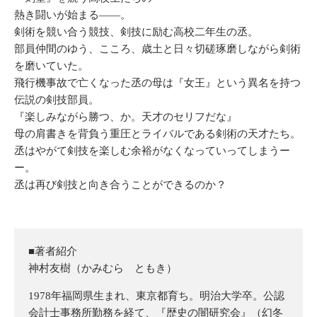
熱き闘いが始まる――。
剣術を競い合う競技、剣技に励む高校二年生の丞。
部員仲間のゆう、こころ、歳土と日々切磋琢磨しながら剣術
を磨いていた。
飛行機事故で亡くなった丞の母は『女王』という異名を持つ
伝説の剣技部員。
『楽しみながら勝つ、か。天才のセリフだな』
母の肩書きを背負う重圧とライバルである剣術の天才たち。
丞はやがて剣技を楽しむ余裕がなくなっていってしまうー
ー。
丞は再び剣技と向き合うことができるのか？
■著者紹介
神村友樹（かみむら ともき）
1978年福岡県生まれ、東京都育ち。明治大学卒。公認
会計士事務所勤務を経て、『歴史の闇研究会』（幻冬