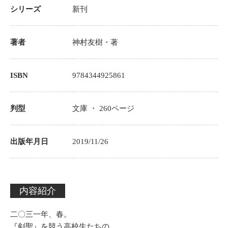
シリーズ
新刊
著者
神村友樹
・著
ISBN
9784344925861
判型
文庫 ・
260
ページ
出版年月日
2019/11/26
内容紹介
二〇三一年、春。
『剣聖』を競う高校生たちの