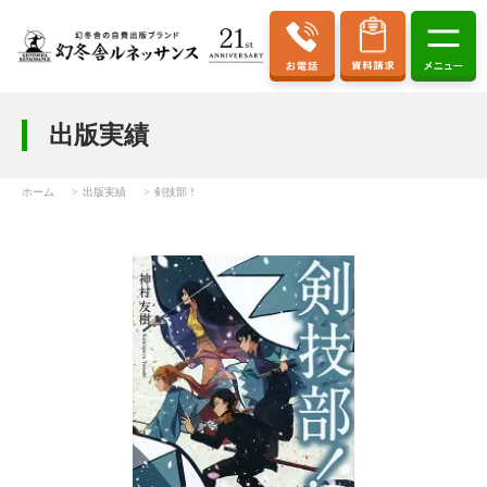
出版実績
ホーム
出版実績
剣技部！