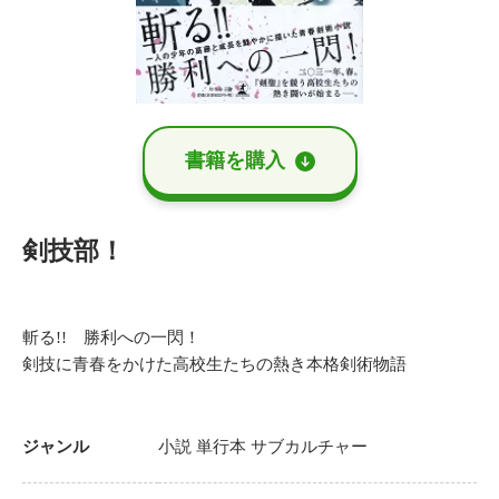
書籍を購⼊
剣技部！
斬る!! 勝利への一閃！
剣技に青春をかけた高校生たちの熱き本格剣術物語
ジャンル
小説
単行本
サブカルチャー