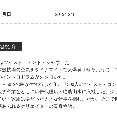
年月日
2019/12/3
容紹介
生はツイスト・アンド・シャウトだ！
木競技場の空気をダイナマイトで大爆発させたように、
のイントロドラムが火を噴いた。
76年－50‘Sの曲が大流行した年。「500人のツイスト
大学卒業とともに広告代理店・瑠璃山水に入社した。ク
ていく家康は夢だった大きな仕事を掴む。だが、そこで
感あふれるクリエイターの青春物語。