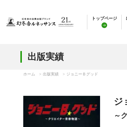
トップページ
出版実績
ホーム
出版実績
ジョニーＢグッド
ジ
～