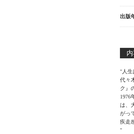
出版
内
"人
代々
ク』
19
は、
がっ
疾走
"