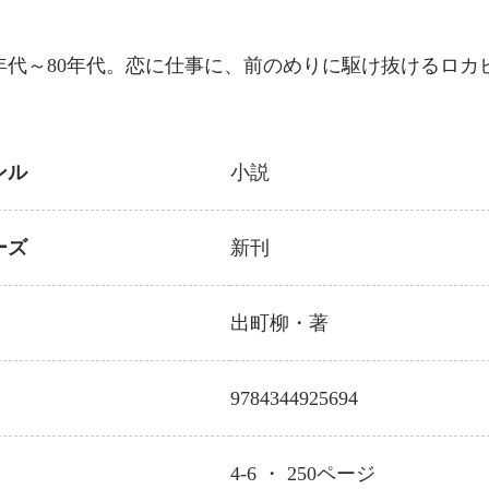
70年代～80年代。恋に仕事に、前のめりに駆け抜けるロ
ンル
小説
ーズ
新刊
出町柳
・著
9784344925694
4-6 ・
250
ページ