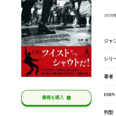
19
ジャ
シリ
著者
ISBN
書籍を購⼊
判型