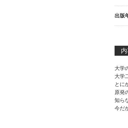
出版
内
大学
大学
とに
原発
知ら
今だ