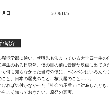
年月日
2019/11/5
容紹介
の環境学部に通い、就職先も決まっている大学四年生の
二年生のある日突然、僕の目の前に昔観た映画に出てき
かく何も知らなかった当時の僕に、ペンペンはいろんな
のこと、日本の歴史のこと、核兵器のこと……。
なければ気付かなかった「社会の矛盾」に対峙したとき
からこそ知っておきたい、原発の真実。