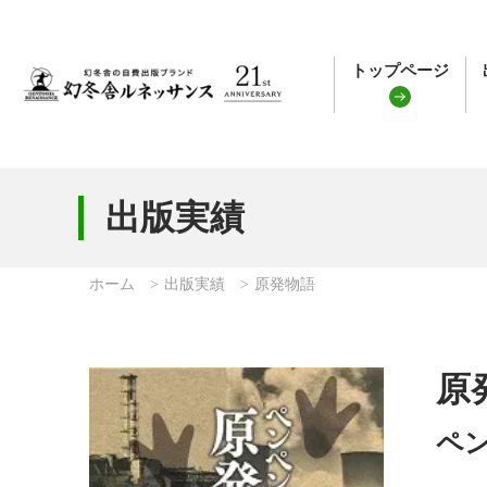
トップページ
出版実績
ホーム
出版実績
原発物語
原
ペ