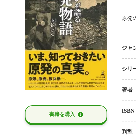
原発
ジャ
シリ
著者
ISBN
書籍を購⼊
判型