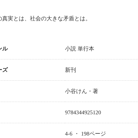
の真実とは、社会の大きな矛盾とは。
ンル
小説
単行本
ーズ
新刊
小谷けん
・著
9784344925120
4-6 ・
198
ページ