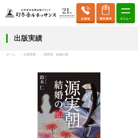
出版実績
ホーム
出版実績
源実朝 結婚の謎