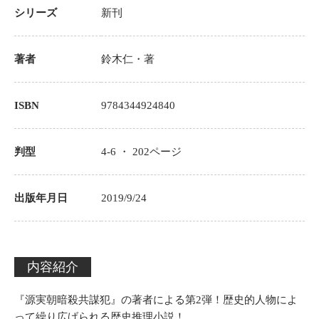
シリーズ
新刊
著者
鈴木仁
・著
ISBN
9784344924840
判型
4-6 ・
202
ページ
出版年月日
2019/9/24
内容紹介
『源実朝暗殺共謀犯』の著者による第2弾！歴史的人物によ
って繰り広げられる歴史推理小説！