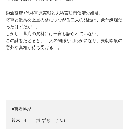
鎌倉幕府3代将軍源実朝と大納言坊門信清の姫君。
将軍と後鳥羽上皇の縁につながる二人の結婚は、豪華絢爛だ
ったはずだが―。
しかし、幕府の資料には一言も語られていない。
この謎をたどると、二人の関係が明らかになり、実朝暗殺の
意外な真相が待ち受ける―。
■著者略歴
鈴木 仁 （すずき じん）