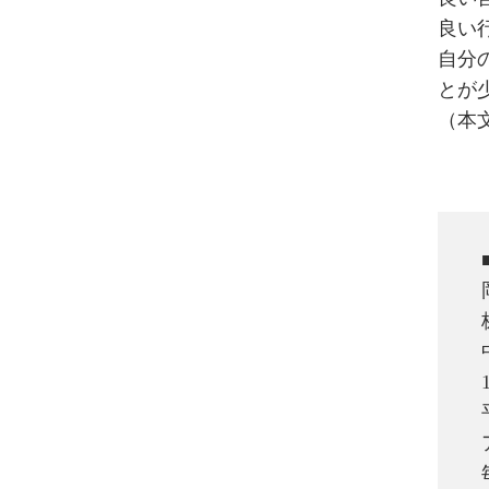
良い
自分
とが
（本