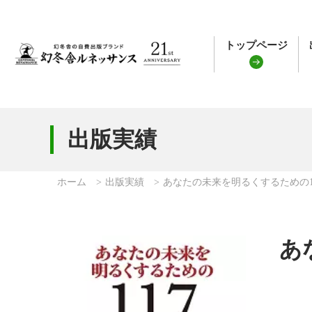
トップページ
出版実績
ホーム
出版実績
あなたの未来を明るくするための1
あ