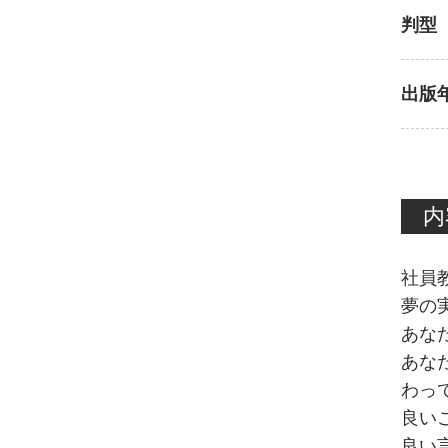
判型
出版
内
社員
夢の
あな
あな
わっ
良い
良い