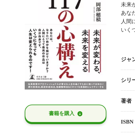
未来
あな
人間
いく
ジャ
シリ
著者
書籍を購⼊
ISBN