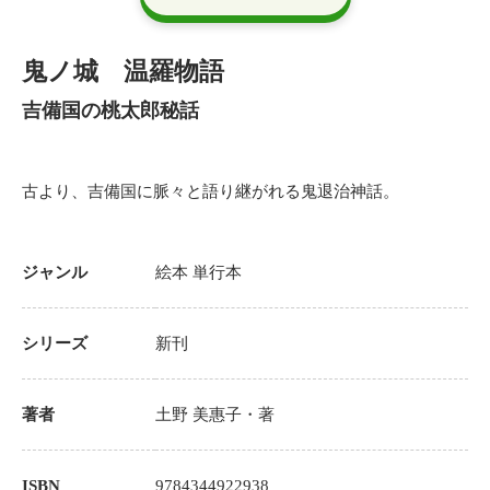
鬼ノ城 温羅物語
吉備国の桃太郎秘話
古より、吉備国に脈々と語り継がれる鬼退治神話。
ジャンル
絵本
単行本
シリーズ
新刊
著者
土野 美惠子
・著
ISBN
9784344922938