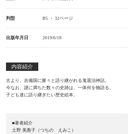
判型
B5 ・
32
ページ
出版年月日
2019/6/18
内容紹介
古より、吉備国に脈々と語り継がれる鬼退治神話。
今なお、謎に満ちた数々の史跡は、一体何を物語る。
子ども達に語り継ぎたい歴史絵本。
■著者紹介
土野 美惠子（つちの えみこ）