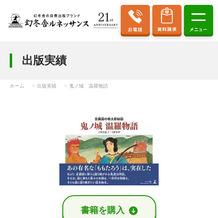
出版実績
ホーム
出版実績
鬼ノ城 温羅物語
書籍を購⼊