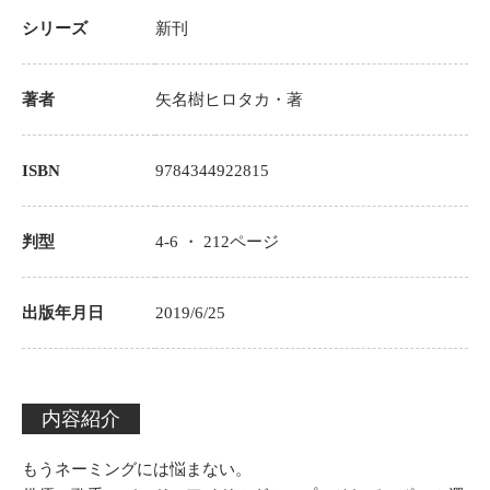
シリーズ
新刊
著者
矢名樹ヒロタカ
・著
ISBN
9784344922815
判型
4-6 ・
212
ページ
出版年月日
2019/6/25
内容紹介
もうネーミングには悩まない。