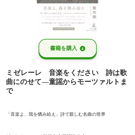
書籍を購⼊
ミゼレーレ 音楽をください 詩は歌
曲にのせて―童謡からモーツァルトま
で
「音楽よ、我を憐み給え」詩で親しむ名曲の世界