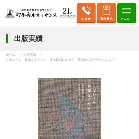
出版実績
ホーム
出版実績
ミゼレーレ 音楽をください 詩は歌曲にのせて―童謡からモーツァルトまで