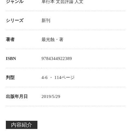
ジャンル
単行本
文芸評論
人文
シリーズ
新刊
著者
最光蝕
・著
ISBN
9784344922389
判型
4-6 ・
114
ページ
出版年月日
2019/5/29
内容紹介