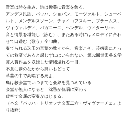
音楽は詩を生み、詩は極美に音楽を飾る。
アンデス民謡、バッハ、ショパン、モーツァルト、シューベ
ルト、メンデルスゾーン、チャイコフスキー、ブラームス、
ヴィヴァルディ、パガニーニ、ヘンデル、ヴィターリetc.
音と情景を堪能し（詠む）、またある時にはメロディに合わ
せて口遊む（歌う）全43曲。
奏でられる珠玉の言葉の数々から、音楽こそ、芸術家にとっ
ての救済であると感じずにはいられない。第32回世田谷文学
賞入賞作品を収録した情緒溢れる一冊。
不意に夢のなかから舞いもどって
草叢の中で高唱する鳥よ、
鳥は教会堂でいつまでも会衆を見つめている
会堂が無人になると 沈黙が低唱に変わり
虚空で金属の変奏がはじまる。
（本文『バッハ・トリオソナタ五二六・ヴィヴァーチェ』よ
り抜粋）