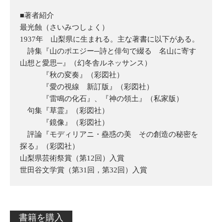
■著者紹介
最光蝕（さいみつしょく）
1937年 山梨県に生まれる。主な著書に以下がある。
詩集『山のポエジー─詩と俳句で綴る 名山に寄す
山想と愛思─』（幻冬舎ルネッサンス）
『秋の変奏』（彩図社）
『愛の視線 新訂版』（彩図社）
『雷鳴の化石』、『神の領土』（私家版）
句集『草霊』（彩図社）
『鏡像』（彩図社）
評論『モディリアニ・蠱惑の美 その創造の秘密を
探る』（彩図社）
山梨県芸術祭賞（第12回）入賞
世田谷文学賞（第31回，第32回）入賞
書籍を購入