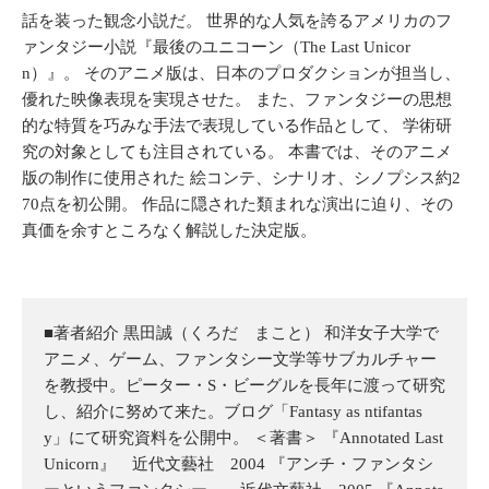
話を装った観念小説だ。 世界的な人気を誇るアメリカのフ
ァンタジー小説『最後のユニコーン（The Last Unicor
n）』。 そのアニメ版は、日本のプロダクションが担当し、
優れた映像表現を実現させた。 また、ファンタジーの思想
的な特質を巧みな手法で表現している作品として、 学術研
究の対象としても注目されている。 本書では、そのアニメ
版の制作に使用された 絵コンテ、シナリオ、シノプシス約2
70点を初公開。 作品に隠された類まれな演出に迫り、その
真価を余すところなく解説した決定版。
■著者紹介 黒田誠（くろだ まこと） 和洋女子大学で
アニメ、ゲーム、ファンタシー文学等サブカルチャー
を教授中。ピーター・S・ビーグルを長年に渡って研究
し、紹介に努めて来た。ブログ「Fantasy as ntifantas
y」にて研究資料を公開中。 ＜著書＞ 『Annotated Last
Unicorn』 近代文藝社 2004 『アンチ・ファンタシ