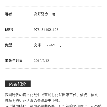
著者
高野賢彦
・著
ISBN
9784344921108
判型
文庫 ・
274
ページ
出版年月日
2019/2/12
内容紹介
戦国時代の真っただ中で奮闘した武田家三代、信虎、信玄、
勝頼を描いた迫真の長編歴史小説。
時は戦国時代。乱国の甲斐を統一した辣腕の信虎は、その勢