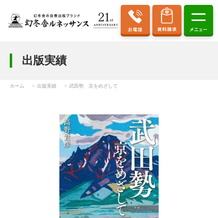
出版実績
ホーム
出版実績
武田勢 京をめざして