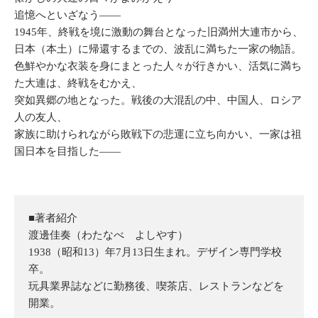
追憶へといざなう――
1945年、終戦を境に激動の舞台となった旧満州大連市から、
日本（本土）に帰還するまでの、波乱に満ちた一家の物語。
色鮮やかな衣装を身にまとった人々が行きかい、活気に満ち
た大連は、終戦をむかえ、
突如異郷の地となった。戦後の大混乱の中、中国人、ロシア
人の友人、
家族に助けられながら敗戦下の悲運に立ち向かい、一家は祖
国日本を目指した――
■著者紹介
渡邊佳奏（わたなべ よしやす）
1938（昭和13）年7月13日生まれ。デザイン専門学校
卒。
玩具業界誌などに勤務後、喫茶店、レストランなどを
開業。