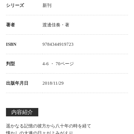
シリーズ
新刊
著者
渡邊佳奏
・著
ISBN
9784344919723
判型
4-6 ・
70
ページ
出版年月日
2018/11/29
内容紹介
遥かなる記憶の彼方から八十年の時を経て
懐かしの大連の日々がよみがえり