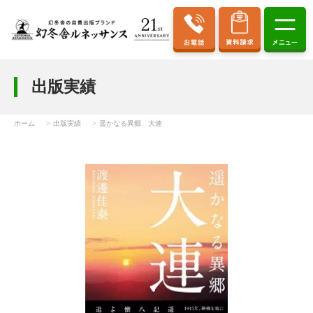
出版実績
ホーム
出版実績
遥かなる異郷 大連