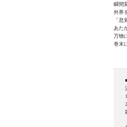
瞬間
外界
「息
あた
万物
巻末