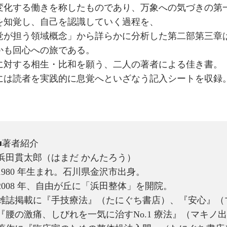
変化する働きを称したものであり、万象への気づきの第
を知覚し、自己を認識していく過程を、
覚が担う領域概念」から詳らかに分析した第二部第三章
かも回心への旅である。
に対する相生・比和を願う、二人の著者による佳き書。
には読者を実践的に息覚へといざなう記入シートを収録
■著者紹介
浜田貫太郎（はまだ かんたろう）
1980 年生まれ。石川県金沢市出身。
2008 年、自由が丘に「浜田整体」を開院。
雑誌掲載に『手技療法』（たにぐち書店）、『安心』（
『腰の激痛、しびれを一気に治すNo.1 療法』（マキノ