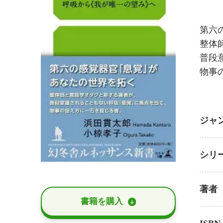
第六
整体
普段
物事
ジャ
シリ
著者
書籍を購⼊