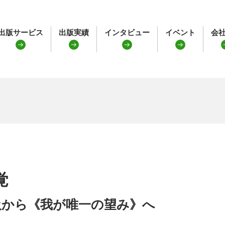
出版サービス
出版実績
インタビュー
イベント
会
覚
吸から《我が唯一の望み》へ