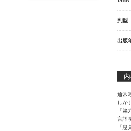
ISBN
判型
出版
内
通常
しか
「第
言語
「息