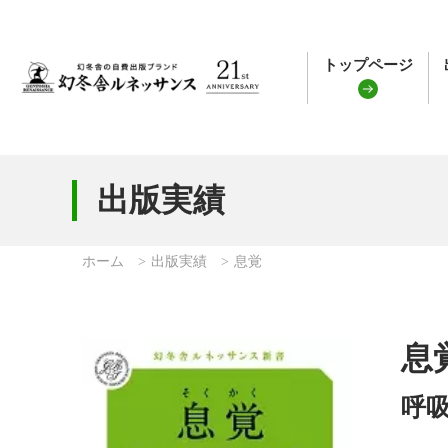
トップページ
出版実績
ホーム
出版実績
息覚
息
呼