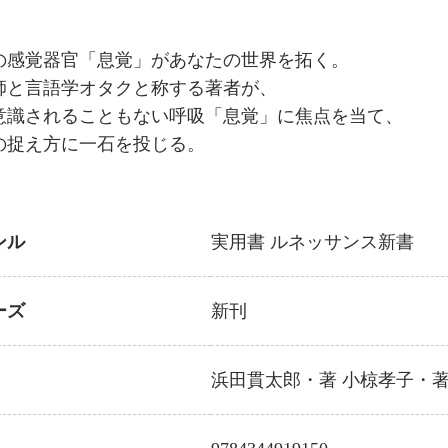
の感覚器官「息覚」があなたの世界を拓く。
師と言語学オタクと称する著者が、
意識されることもない呼吸「息覚」に焦点を当て、
の捉え方に一石を投じる。
ンル
実用書
ルネッサンス新書
ーズ
新刊
浜田貫太郎
・著
小椋孝子・