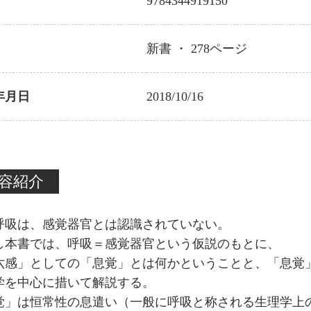
9784344919150
新書 ・
278
ページ
年月日
2018/10/16
容紹介
呼吸は、感覚器官とは認識されていない。
し本書では、呼吸＝感覚器官という仮説のもとに、
六感」としての「息覚」とは何かということと、「息覚
学を中心に措いて解説する。
覚」は恒常性の息遣い（一般に呼吸と称される生理学上