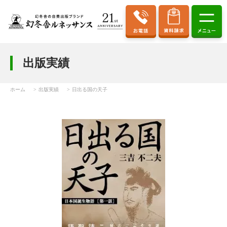
出版実績
ホーム
出版実績
日出る国の天子