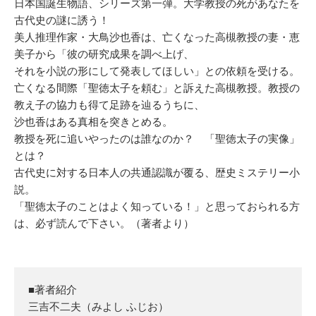
日本国誕生物語、シリーズ第一弾。大学教授の死があなたを
古代史の謎に誘う！
美人推理作家・大鳥沙也香は、亡くなった高槻教授の妻・恵
美子から「彼の研究成果を調べ上げ、
それを小説の形にして発表してほしい」との依頼を受ける。
亡くなる間際「聖徳太子を頼む」と訴えた高槻教授。教授の
教え子の協力も得て足跡を辿るうちに、
沙也香はある真相を突きとめる。
教授を死に追いやったのは誰なのか？ 「聖徳太子の実像」
とは？
古代史に対する日本人の共通認識が覆る、歴史ミステリー小
説。
「聖徳太子のことはよく知っている！」と思っておられる方
は、必ず読んで下さい。（著者より）
■著者紹介
三吉不二夫（みよし ふじお）