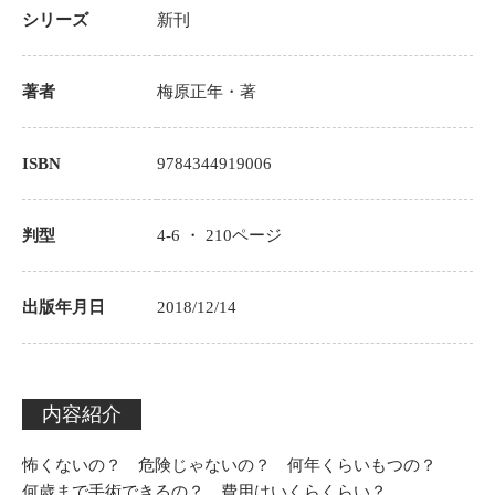
シリーズ
新刊
著者
梅原正年
・著
ISBN
9784344919006
判型
4-6 ・
210
ページ
出版年月日
2018/12/14
内容紹介
怖くないの？ 危険じゃないの？ 何年くらいもつの？
何歳まで手術できるの？ 費用はいくらくらい？