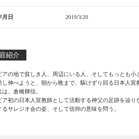
年月日
2019/3/20
容紹介
ビアの地で貧しき人、周辺にいる人、そしてもっとも小
差し伸べようと、朝から晩まで、駆けずり回る日本人宣
名は、倉橋輝信。
ビア初の日本人宣教師として活動する神父の足跡を辿り
するサレジオ会の姿、そして信仰の意味を問う。