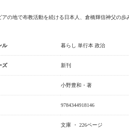
ビアの地で布教活動を続ける日本人、倉橋輝信神父の歩
ンル
暮らし
単行本
政治
ーズ
新刊
小野豊和
・著
9784344918146
文庫 ・
226
ページ