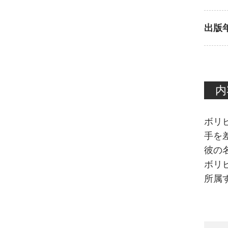
出版
内
ボリ
手を
彼の
ボリ
所属