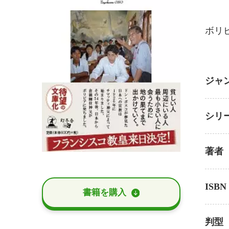
ボリ
ジャ
シリ
著者
ISBN
書籍を購⼊
判型