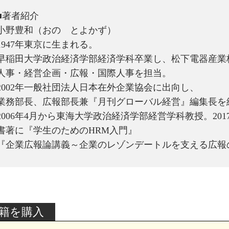
■著者紹介
小野豊和（おの とよかず）
1947年東京に生まれる。
早稲田大学政治経済学部経済学科卒業し、松下電器産業
人事・経営企画・広報・国際人事を担当。
2002年一般社団法人日本在外企業協会に出向し、
業務部長、広報部長兼『月刊グローバル経営』編集長を
2006年4月から東海大学政治経済学部経営学科教授。201
書著に『学生のためのHRM入門』
『企業広報論講義～企業のレゾンデートルを支える広報
籍を購入