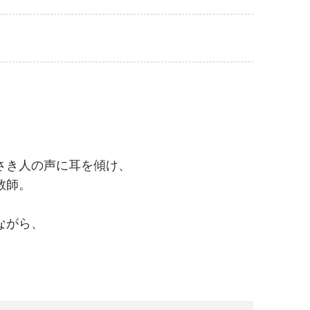
さき人の声に耳を傾け、
教師。
ながら、