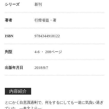
シリーズ
新刊
著者
行燈省益
・著
ISBN
9784344918122
判型
4-6 ・
208
ページ
出版年月日
2018/8/7
内容紹介
とにかく自意識過剰で、何をするにしても一途に気負い過ぎ
ていた。―本文より―