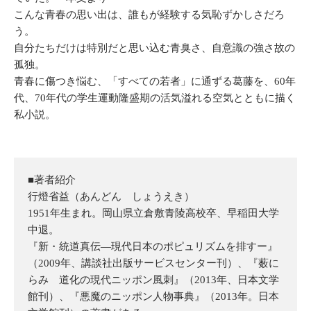
こんな青春の思い出は、誰もが経験する気恥ずかしさだろ
う。
自分たちだけは特別だと思い込む青臭さ、自意識の強さ故の
孤独。
青春に傷つき悩む、「すべての若者」に通ずる葛藤を、60年
代、70年代の学生運動隆盛期の活気溢れる空気とともに描く
私小説。
■著者紹介
行燈省益（あんどん しょうえき）
1951年生まれ。岡山県立倉敷青陵高校卒、早稲田大学
中退。
『新・統道真伝―現代日本のポピュリズムを排すー』
（2009年、講談社出版サービスセンター刊）、『薮に
らみ 道化の現代ニッポン風刺』（2013年、日本文学
館刊）、『悪魔のニッポン人物事典』（2013年。日本