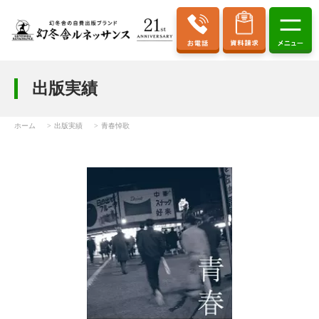
出版実績
ホーム
出版実績
青春悼歌