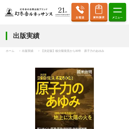
出版実績
ホーム
出版実績
【決定版】核分裂発見から80年 原子力のあゆみ