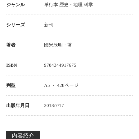
ジャンル
単行本
歴史・地理
科学
シリーズ
新刊
著者
國米欣明
・著
ISBN
9784344917675
判型
A5 ・
428
ページ
出版年月日
2018/7/17
内容紹介