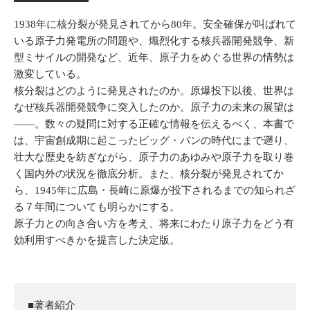
1938年に核分裂が発見されてから80年。安全確保が叫ばれて
いる原子力発電所の問題や、熾烈化する核兵器開発競争、新
型ミサイルの開発など、近年、原子力をめぐる世界の情勢は
激変している。
核分裂はどのように発見されたのか。原爆投下以後、世界は
なぜ核兵器開発競争に突入したのか。原子力の未来の展望は
――。数々の疑問に対する正確な情報を伝えるべく、本書で
は、宇宙創成期に起こったビッグ・バンの時代にまで遡り、
壮大な歴史を紡ぎながら、原子力のあゆみや原子力を取り巻
く国内外の状況を徹底分析。また、核分裂が発見されてか
ら、1945年に広島・長崎に原爆が投下されるまでの知られざ
る７年間についても明らかにする。
原子力との向き合い方を考え、将来にわたり原子力をどう有
効利用すべきかを提言した決定版。
■著者紹介