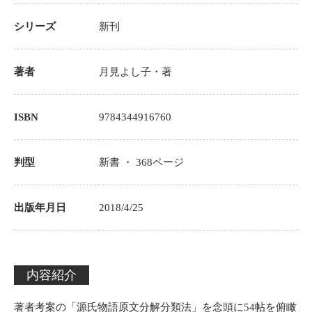
シリーズ
新刊
著者
月見よし子
・著
ISBN
9784344916760
判型
新書 ・
368
ページ
出版年月日
2018/4/25
内容紹介
著者考案の「源氏物語原文分解分類法」を念頭に54帖を俯瞰