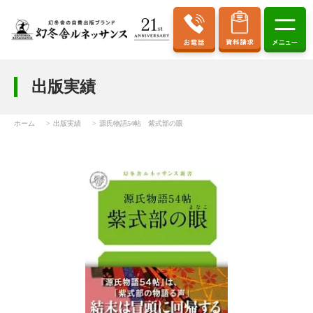
出版実績
ホーム
出版実績
源氏物語54帖 紫式部の眼