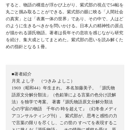
すると、物語の構造が浮かび上がり、紫式部の視点で54帖を
丸ごと掴み取ることができる。紫式部の眼に映る「人間社会
の真実」とは「表裏一体の世界」であり、その中で、人はど
のように生きるべきかを問いかける。日本人の精神性の原点
が描かれる源氏物語。著者は長年その息吹を感じながら研究
を続け、集大成としてまとめた。紫式部の思いを読み解くた
めの指針となる１冊。
■著者紹介
月見 よし子 （つきみ よしこ）
1969（昭和44）年生まれ。 本名加藤美子。 「源氏物
語原文分解分類法」（色鉛筆による言葉の色分け読解
法）を独学で考案。 著書『源氏物語原文分解分類法
心の宇宙の物語 千年の 時を超えて』（幻冬舎メディ
アコンサルティング刊）。 紫式部が、思考と感性の力
で言葉の限りを尽くし、この世の すべてを表現するこ
とに挑んだ『源氏物語』。その情熱に感銘を受け、原