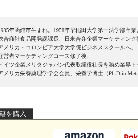
1935年函館市生まれ。1958年早稲田大学第一法学部卒業
総合商社食品開発課課長、日米合弁企業マーケティング
アメリカ・コロンビア大学大学院ビジネススクールへ。
経営者マーケティングコース修了後、
ドイツ企業メリタジャパン代表取締役社長を務め業界ト
アメリカ栄養薬理学学会会員、栄養学博士（Ph.D.in Metabolic N
籍を購入