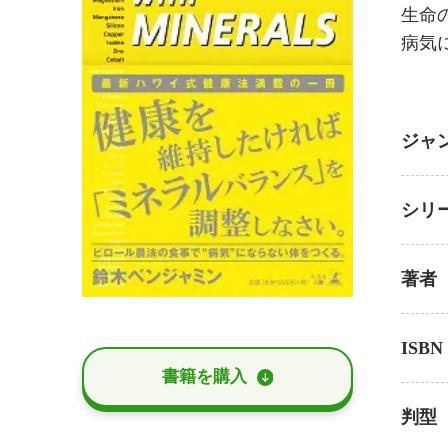
生命
病気
ジャ
シリ
著者
ISBN
書籍を購⼊
判型