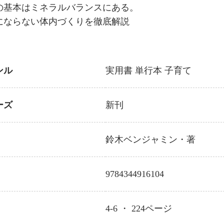
の基本はミネラルバランスにある。
にならない体内づくりを徹底解説
ンル
実用書
単行本
子育て
ーズ
新刊
鈴木ベンジャミン
・著
9784344916104
4-6 ・
224
ページ