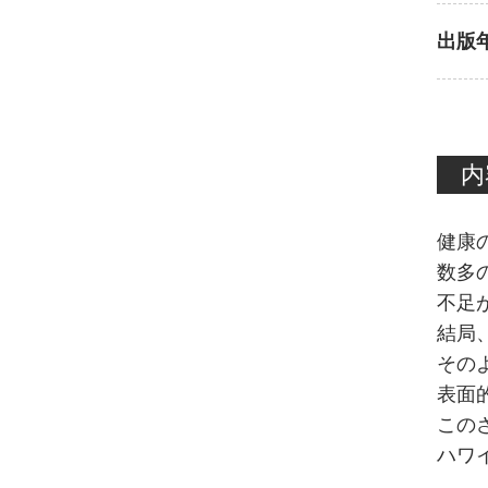
出版
内
健康
数多
不足
結局
その
表面
この
ハワ