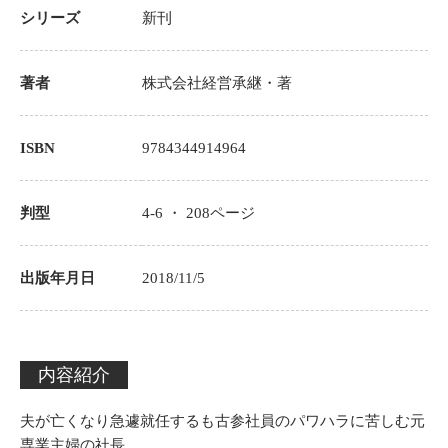
シリーズ
新刊
著者
株式会社経営承継
・著
ISBN
9784344914964
判型
4-6 ・
208
ページ
出版年月日
2018/11/5
内容紹介
夫が亡くなり急遽就任するも古参社員のパワハラに苦しむ元
専業主婦の社長。