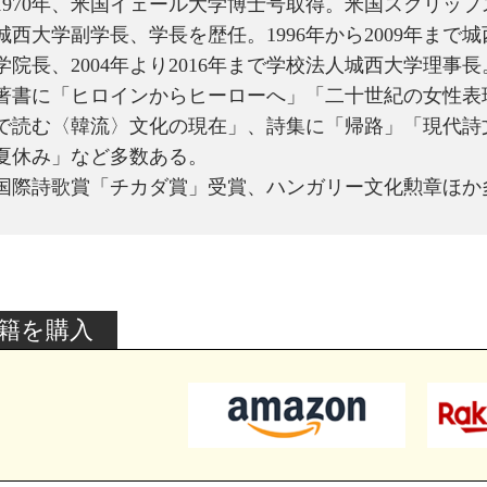
1970年、米国イェール大学博士号取得。米国スクリッ
城西大学副学長、学長を歴任。1996年から2009年まで
学院長、2004年より2016年まで学校法人城西大学理
著書に「ヒロインからヒーローへ」「二十世紀の女性表
で読む〈韓流〉文化の現在」、詩集に「帰路」「現代詩
夏休み」など多数ある。
国際詩歌賞「チカダ賞」受賞、ハンガリー文化勲章ほか
籍を購入