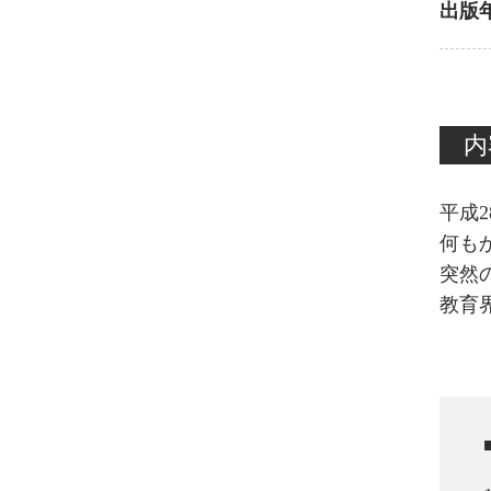
出版
内
平成
何も
突然
教育