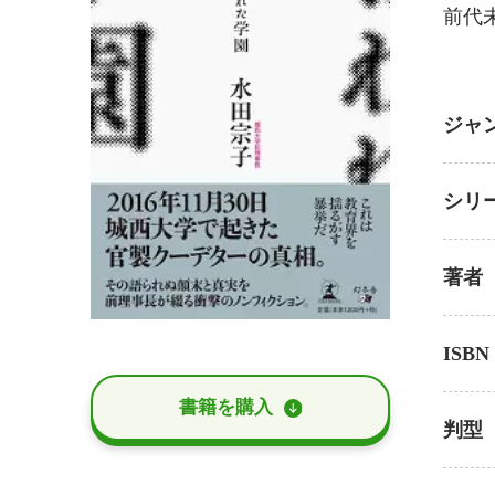
前代
ジャ
シリ
著者
ISBN
書籍を購⼊
判型