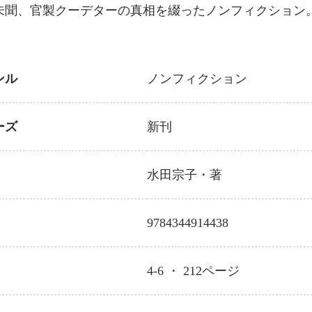
未聞、官製クーデターの真相を綴ったノンフィクション
ンル
ノンフィクション
ーズ
新刊
水田宗子
・著
9784344914438
4-6 ・
212
ページ