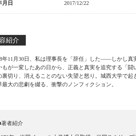
年月日
2017/12/22
容紹介
28年11月30日、私は理事長を「辞任」した――しかし
かもが一変したあの日から、正義と真実を追究する「闘
の裏切り、消えることのない失望と怒り。城西大学で起
界最大の悲劇を綴る、衝撃のノンフィクション。
■著者紹介