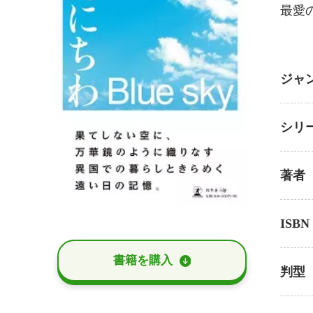
最愛
ジャ
シリ
著者
ISBN
書籍を購⼊
判型