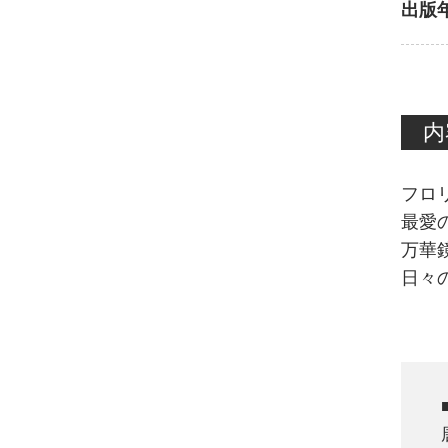
出版
内
フロ
最愛
万華
日々