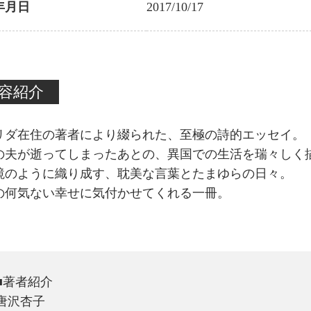
年月日
2017/10/17
容紹介
リダ在住の著者により綴られた、至極の詩的エッセイ。
の夫が逝ってしまったあとの、異国での生活を瑞々しく
鏡のように織り成す、耽美な言葉とたまゆらの日々。
の何気ない幸せに気付かせてくれる一冊。
■著者紹介
唐沢杏子