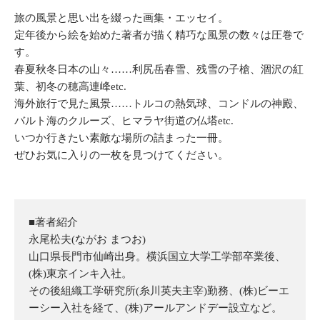
旅の風景と思い出を綴った画集・エッセイ。
定年後から絵を始めた著者が描く精巧な風景の数々は圧巻で
す。
春夏秋冬日本の山々……利尻岳春雪、残雪の子槍、涸沢の紅
葉、初冬の穂高連峰etc.
海外旅行で見た風景……トルコの熱気球、コンドルの神殿、
バルト海のクルーズ、ヒマラヤ街道の仏塔etc.
いつか行きたい素敵な場所の詰まった一冊。
ぜひお気に入りの一枚を見つけてください。
■著者紹介
永尾松夫(ながお まつお)
山口県長門市仙崎出身。横浜国立大学工学部卒業後、
(株)東京インキ入社。
その後組織工学研究所(糸川英夫主宰)勤務、(株)ビーエ
ーシー入社を経て、(株)アールアンドデー設立など。