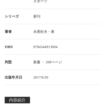
スポーツ
シリーズ
新刊
著者
永尾松夫
・著
ISBN
9784344913004
判型
新書 ・
208
ページ
出版年月日
2017/6/20
内容紹介