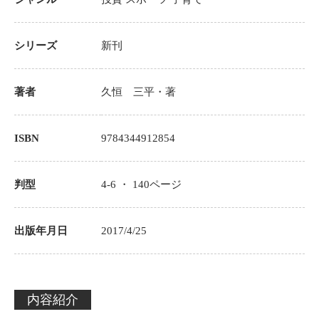
シリーズ
新刊
著者
久恒 三平
・著
ISBN
9784344912854
判型
4-6 ・
140
ページ
出版年月日
2017/4/25
内容紹介