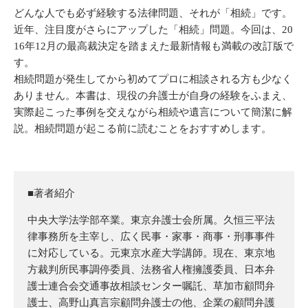
どんな人でも必ず経験する法律問題、それが「相続」です。
近年、注目度がさらにアップした「相続」問題。今回は、20
16年12月の最高裁決定を踏まえた最新情報も満載の改訂版で
す。
相続問題が発生してから初めてプロに相談される方も少なく
ありません。本書は、現役の弁護士が自身の経験をふまえ、
実際起こった事例を交えながら相続や遺言について簡潔に解
説。相続問題が起こる前に読むことをおすすめします。
■著者紹介
中央大学法学部卒業。東京弁護士会所属。久恒三平法
律事務所を主宰し、広く民事・家事・商事・刑事事件
に対応している。元東京水産大学講師。現在、東京地
方裁判所民事調停委員、法務省人権擁護委員、日本弁
護士連合会交通事故相談センター嘱託、草加市顧問弁
護士、高野山真言宗顧問弁護士の他、企業の顧問弁護