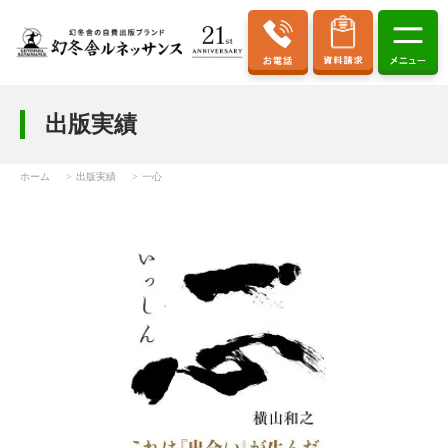
出版実績
ホーム
出版実績
一心